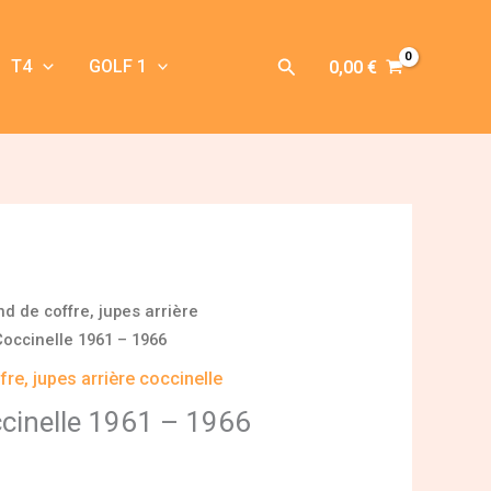
Rechercher
T4
GOLF 1
0,00
€
nd de coffre, jupes arrière
Coccinelle 1961 – 1966
re, jupes arrière coccinelle
ccinelle 1961 – 1966