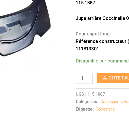
115 1887
1966
Jupe arrière Coccinelle 
Pour capot long
Référence constructeur (à 
111813301
Disponible sur comman
AJOUTER AU
UGS :
115 1887
Catégories :
Carrosserie
,
Fo
Étiquette :
Coccinelle