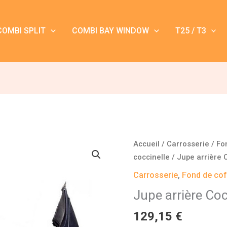
COMBI SPLIT
COMBI BAY WINDOW
T25 / T3
quantité
Accueil
/
Carrosserie
/
Fo
de
coccinelle
/ Jupe arrière 
Jupe
Carrosserie
,
Fond de coff
arrière
Jupe arrière Co
Coccinelle
1961
129,15
€
-