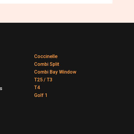
Coccinelle
Combi Split
Combi Bay Window
T25 / T3
T4
s
Golf 1