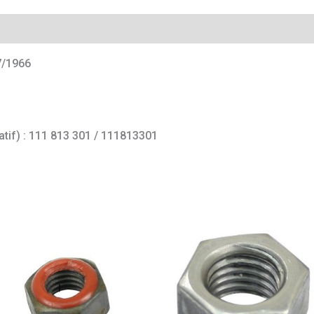
mentaires
7/1966
atif) : 111 813 301 / 111813301