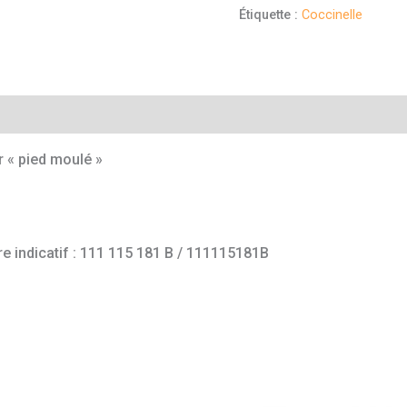
Étiquette :
Coccinelle
mentaires
 « pied moulé »
e indicatif : 111 115 181 B / 111115181B