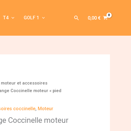
Rechercher
T4
GOLF 1
0,00
€
 moteur et accessoires
ange Coccinelle moteur « pied
oires coccinelle
,
Moteur
ge Coccinelle moteur