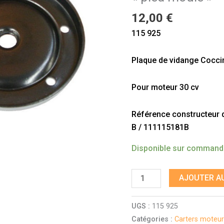
"pied
12,00
€
moulé"
115 925
Plaque de vidange Coccin
Pour moteur 30 cv
Référence constructeur do
B / 111115181B
Disponible sur comman
AJOUTER AU
UGS :
115 925
Catégories :
Carters moteur