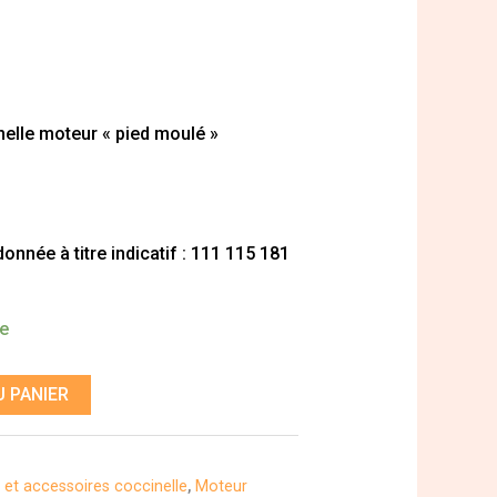
elle moteur « pied moulé »
nnée à titre indicatif : 111 115 181
de
 PANIER
 et accessoires coccinelle
,
Moteur