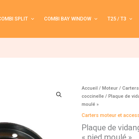
COMBI SPLIT
COMBI BAY WINDOW
T25 / T3
quantité
Accueil
/
Moteur
/
Carters
de
coccinelle
/ Plaque de vid
Plaque
moulé »
de
Carters moteur et access
vidange
Plaque de vidan
Coccinelle
« pied moulé »
moteur