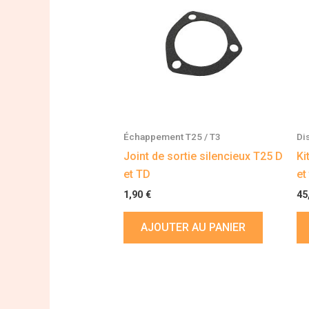
Échappement T25 / T3
Di
Joint de sortie silencieux T25 D
Ki
et TD
et
1,90
€
45
AJOUTER AU PANIER