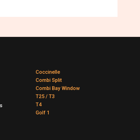
Coccinelle
Combi Split
Combi Bay Window
T25 / T3
T4
s
Golf 1