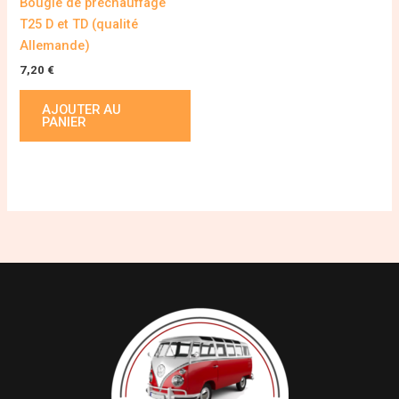
Bougie de préchauffage
T25 D et TD (qualité
Allemande)
7,20
€
AJOUTER AU
PANIER