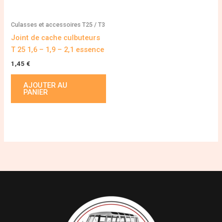
Culasses et accessoires T25 / T3
Joint de cache culbuteurs
T 25 1,6 – 1,9 – 2,1 essence
1,45
€
AJOUTER AU
PANIER