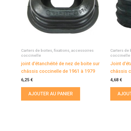
Carters de boites, fixations, accessoires
Carters de 
coccinelle
coccinelle
joint d’étanchéité de nez de boite sur
Joint d’é
châssis coccinelle de 1961 à 1979
châssis c
6,25
€
4,68
€
AJOUTER AU PANIER
AJOUT