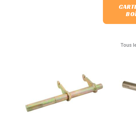
CART
BO
Tous l