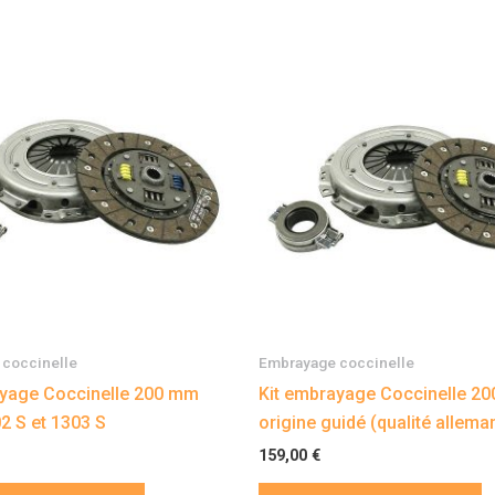
coccinelle
Embrayage coccinelle
ayage Coccinelle 200 mm
Kit embrayage Coccinelle 2
2 S et 1303 S
origine guidé (qualité allema
159,00
€