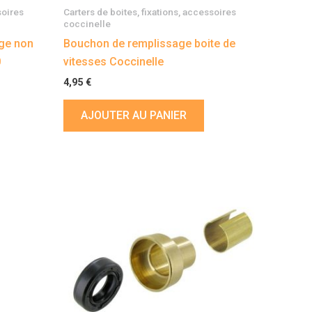
soires
Carters de boites, fixations, accessoires
coccinelle
age non
Bouchon de remplissage boite de
0
vitesses Coccinelle
4,95
€
AJOUTER AU PANIER