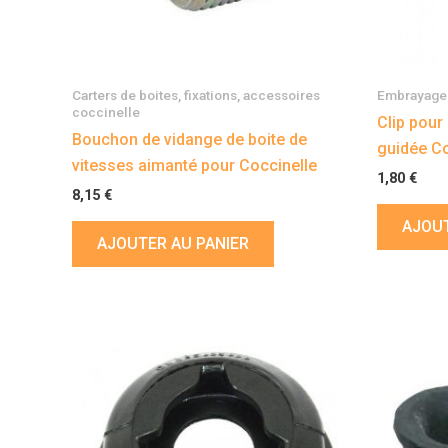
Carters de boites, fixations, accessoires
Embrayage 
coccinelle
Clip pour
Bouchon de vidange de boite de
guidée Co
vitesses aimanté pour Coccinelle
1,80
€
8,15
€
AJOUT
AJOUTER AU PANIER