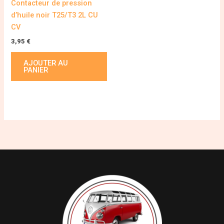
Contacteur de pression
d’huile noir T25/T3 2L CU
CV
3,95
€
AJOUTER AU
PANIER