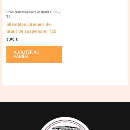
Bras transversaux et tirants T25 /
T3
Silentbloc intérieur de
tirant de suspension T25
3,90
€
AJOUTER AU
PANIER