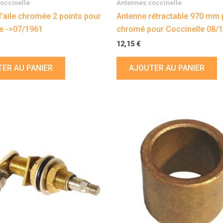
occinelle
Antennes coccinelle
’aile chromée 2 points pour
Antenne rétractable 970 mm 
e ->07/1961
chromé pour Coccinelle 08/1
12,15
€
ER AU PANIER
AJOUTER AU PANIER