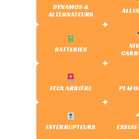
DYNAMOS &
ALLU
ALTERNATEURS
NI
BATTERIES
CARB
FEUX ARRIÈRE
PLAFO
INTERRUPTEURS
ESSUIE