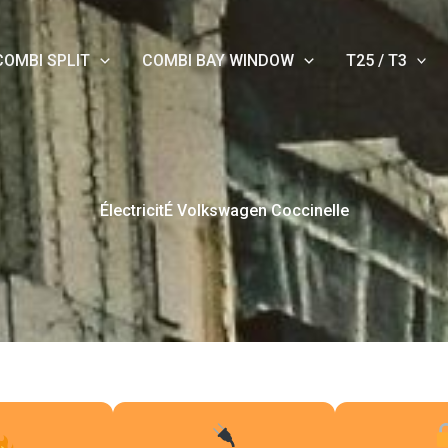
COMBI SPLIT
COMBI BAY WINDOW
T25 / T3
ÉlectricitÉ Volkswagen Coccinelle