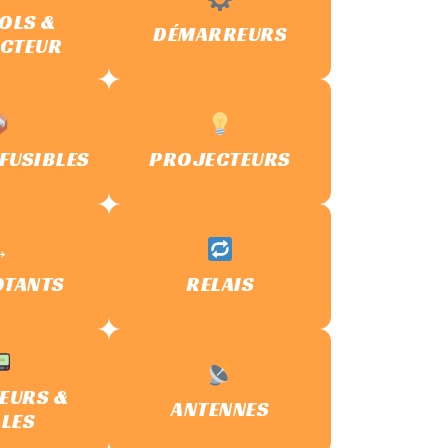
OLS &
DÉMARREURS
CTEUR
 FUSIBLES
PROJECTEURS
️
OTANTS
RELAIS
EURS &
ANTENNES
LES