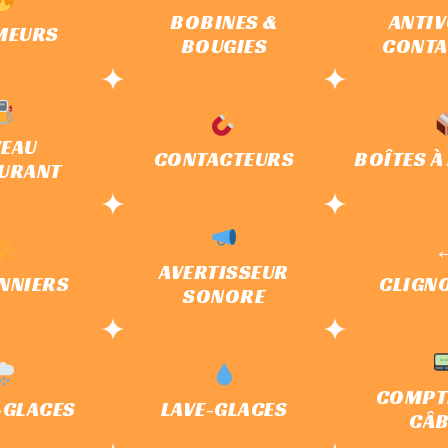
BOBINES &
ANTIV
MEURS
BOUGIES
CONTA
VEAU
CONTACTEURS
BOÎTES À
URANT
↔
AVERTISSEUR
CLIGN
NNIERS
SONORE
COMPT
-GLACES
LAVE-GLACES
CÂB