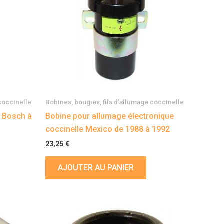
 coccinelle
Bobines, bougies, fils d'allumage coccinelle
V Bosch à
Bobine pour allumage électronique
coccinelle Mexico de 1988 à 1992
23,25
€
AJOUTER AU PANIER