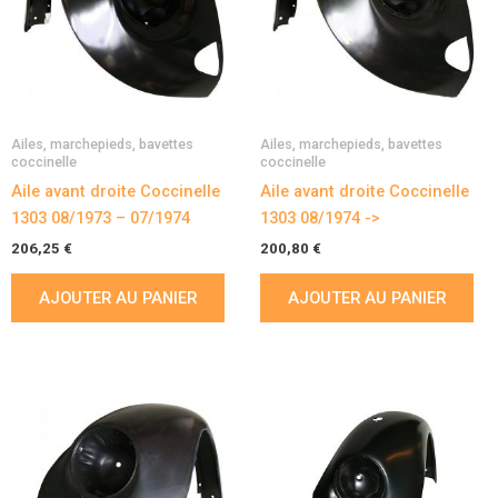
Ailes, marchepieds, bavettes
Ailes, marchepieds, bavettes
coccinelle
coccinelle
Aile avant droite Coccinelle
Aile avant droite Coccinelle
1303 08/1973 – 07/1974
1303 08/1974 ->
206,25
€
200,80
€
AJOUTER AU PANIER
AJOUTER AU PANIER