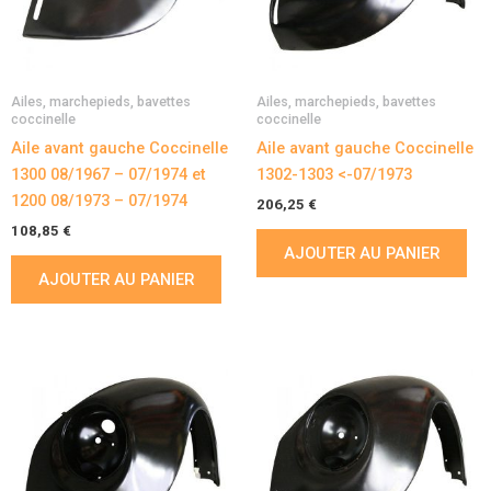
Ailes, marchepieds, bavettes
Ailes, marchepieds, bavettes
coccinelle
coccinelle
Aile avant gauche Coccinelle
Aile avant gauche Coccinelle
1300 08/1967 – 07/1974 et
1302-1303 <-07/1973
1200 08/1973 – 07/1974
206,25
€
108,85
€
AJOUTER AU PANIER
AJOUTER AU PANIER