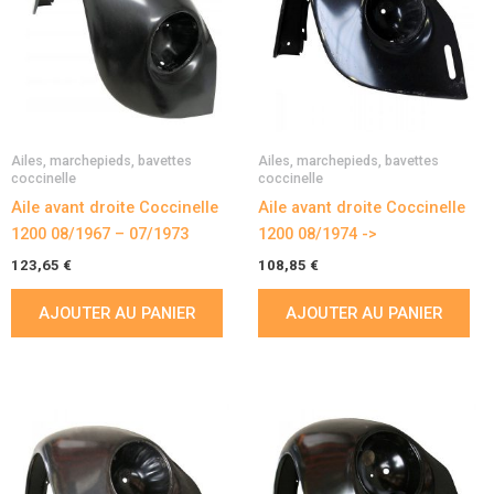
Ailes, marchepieds, bavettes
Ailes, marchepieds, bavettes
coccinelle
coccinelle
Aile avant droite Coccinelle
Aile avant droite Coccinelle
1200 08/1967 – 07/1973
1200 08/1974 ->
123,65
€
108,85
€
AJOUTER AU PANIER
AJOUTER AU PANIER