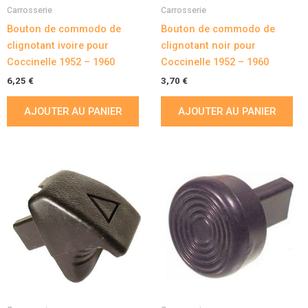
Carrosserie
Carrosserie
Bouton de commodo de
Bouton de commodo de
clignotant ivoire pour
clignotant noir pour
Coccinelle 1952 – 1960
Coccinelle 1952 – 1960
6,25
€
3,70
€
AJOUTER AU PANIER
AJOUTER AU PANIER