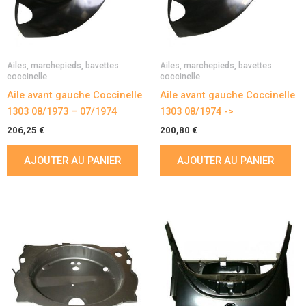
Ailes, marchepieds, bavettes
Ailes, marchepieds, bavettes
coccinelle
coccinelle
Aile avant gauche Coccinelle
Aile avant gauche Coccinelle
1303 08/1973 – 07/1974
1303 08/1974 ->
206,25
€
200,80
€
AJOUTER AU PANIER
AJOUTER AU PANIER