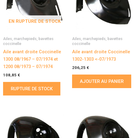
EN RUPTURE DE STOCK
Ailes, marchepieds, bavettes
Ailes, marchepieds, bavettes
coccinelle
coccinelle
Aile avant droite Coccinelle
Aile avant droite Coccinelle
1300 08/1967 – 07/1974 et
1302-1303 <-07/1973
1200 08/1973 – 07/1974
206,25
€
108,85
€
AJOUTER AU PANIER
RUPTURE DE STOCK