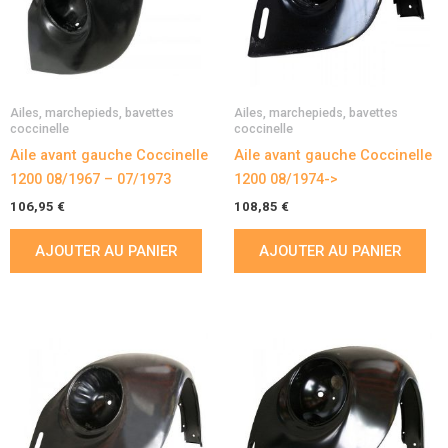
Ailes, marchepieds, bavettes
Ailes, marchepieds, bavettes
coccinelle
coccinelle
Aile avant gauche Coccinelle
Aile avant gauche Coccinelle
1200 08/1967 – 07/1973
1200 08/1974->
106,95
€
108,85
€
AJOUTER AU PANIER
AJOUTER AU PANIER