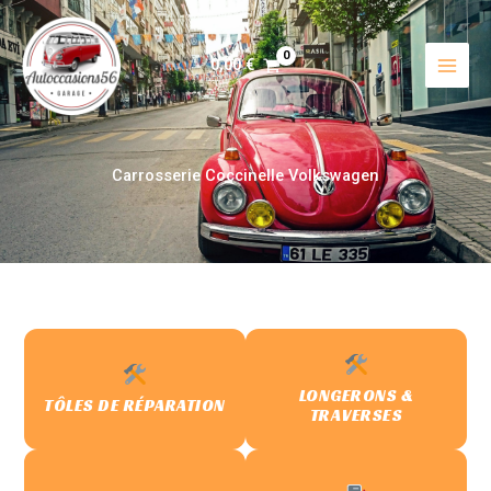
Aller
au
contenu
0,00
€
Carrosserie Coccinelle Volkswagen
LONGERONS &
TÔLES DE RÉPARATION
TRAVERSES