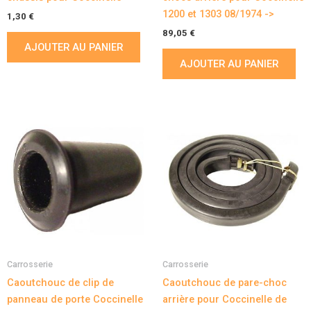
1200 et 1303 08/1974 ->
1,30
€
89,05
€
AJOUTER AU PANIER
AJOUTER AU PANIER
Carrosserie
Carrosserie
Caoutchouc de clip de
Caoutchouc de pare-choc
panneau de porte Coccinelle
arrière pour Coccinelle de