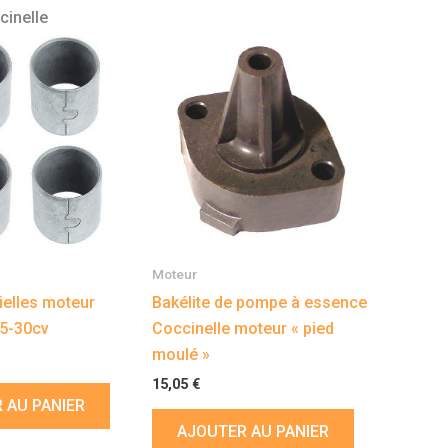
inelle
Moteur
ielles moteur
Bakélite de pompe à essence
25-30cv
Coccinelle moteur « pied
moulé »
15,05
€
 AU PANIER
AJOUTER AU PANIER