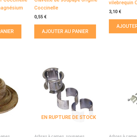
vilebrequin 
 magnésium
Coccinelle
3,10
€
0,55
€
AJOUTER
PANIER
AJOUTER AU PANIER
EN RUPTURE DE STOCK
papes,
Arbres à cames, soupapes,
Arbres à came