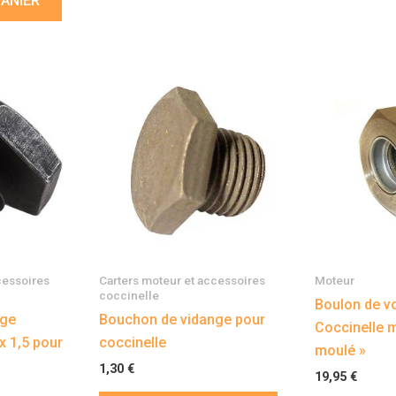
PANIER
cessoires
Carters moteur et accessoires
Moteur
coccinelle
Boulon de v
nge
Bouchon de vidange pour
Coccinelle m
x 1,5 pour
coccinelle
moulé »
1,30
€
19,95
€