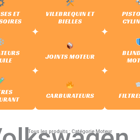
SES ET
VILEBREQUIN ET
PISTO
SOIRES
BIELLES
CYLI
ATEURS
BLIN
JOINTS MOTEUR
UILE
MOT
TRES
CARBURATEURS
FILTRE
URANT
olkswagen
Tous les produits : Catégorie Moteur