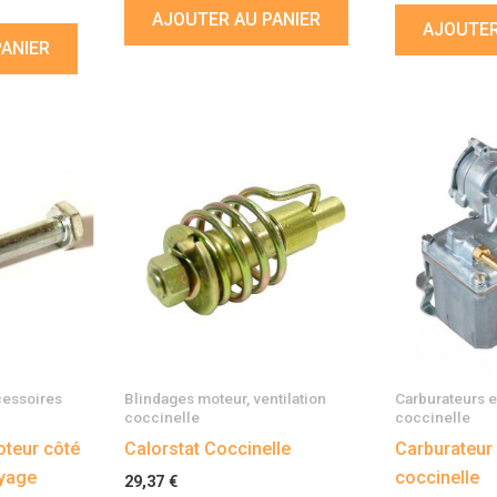
AJOUTER AU PANIER
AJOUTER
PANIER
cessoires
Blindages moteur, ventilation
Carburateurs e
coccinelle
coccinelle
oteur côté
Calorstat Coccinelle
Carburateur
yage
coccinelle
29,37
€