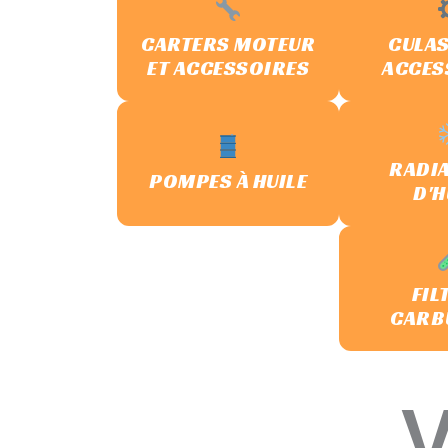
CARTERS MOTEUR
CULAS
ET ACCESSOIRES
ACCES
RADI
POMPES À HUILE
D'H
FIL
CARB
V