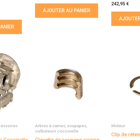
242,95
€
AJOUTER AU PANIER
AJOUTER
PANIER
cessoires
Arbres à cames, soupapes,
Moteur
culbuteurs coccinelle
Clip de rete
r Coccinelle
Clavette de soupape origine