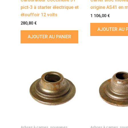
pict-3 à starter électrique et
origine AS41 en
étouffoir 12 volts
1 106,00
€
280,80
€
AJOUTER AU 
AJOUTER AU PANIER
Arbres à cames, soupapes,
Arbres à cames, sou