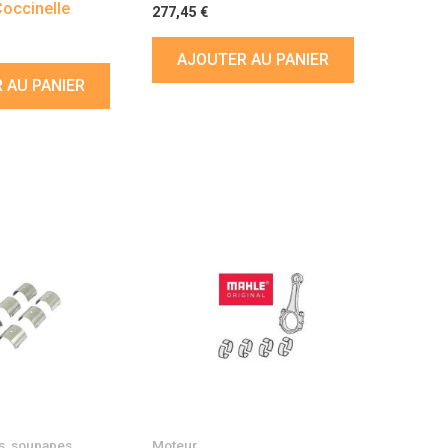
Coccinelle
277,45
€
AJOUTER AU PANIER
 AU PANIER
s, soupapes,
Moteur