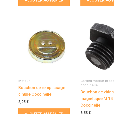
AJOUTER AU PANIER
AJOUTER AU 
Moteur
Carters moteur et ac
coccinelle
Bouchon de remplissage
Bouchon de vida
d’huile Coccinelle
magnétique M 14 
3,95
€
Coccinelle
6,58
€