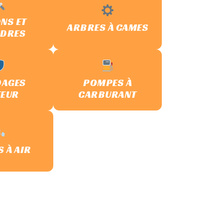
NS ET
ARBRES À CAMES
NDRES
DAGES
POMPES À
EUR
CARBURANT
S À AIR