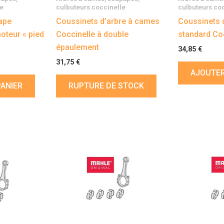
le
culbuteurs coccinelle
culbuteurs co
ape
Coussinets d’arbre à cames
Coussinets 
oteur « pied
Coccinelle à double
standard Co
épaulement
34,85
€
31,75
€
AJOUTER
PANIER
RUPTURE DE STOCK