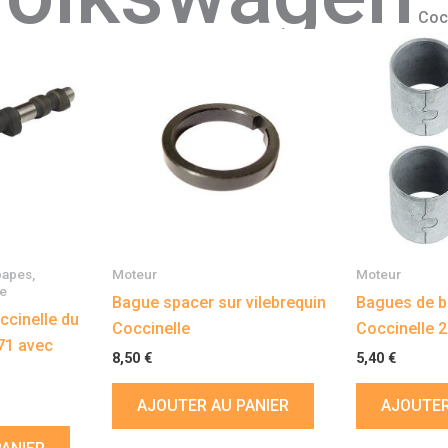
Cocc
papes,
Moteur
Moteur
le
Bague spacer sur vilebrequin
Bagues de b
ccinelle du
Coccinelle
Coccinelle 
71 avec
8,50
€
5,40
€
AJOUTER AU PANIER
AJOUTER